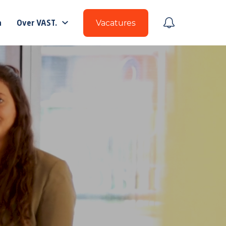
n
Over VAST.
Vacatures