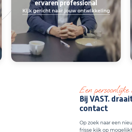
ervaren professional
Kijk gericht naar jouw ontwikkeling
Een persoonlijke
Bij VAST. draai
contact
Op zoek naar een nie
frisse kijk op mogeli