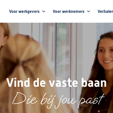
Voor werkgevers
Voor werknemers
Verhale
Vind de vaste baan
Die bij jou past