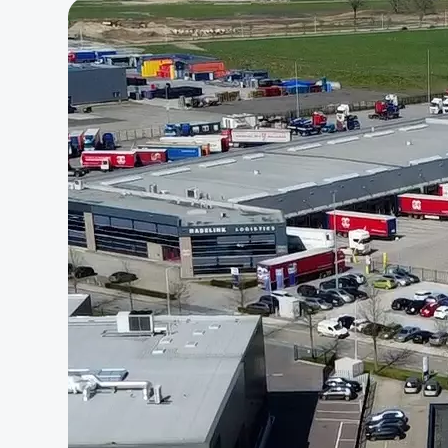
begeleiding en een professionele
aanpak, zodat jouw organisatie sterk
staat in de strijd om talent.