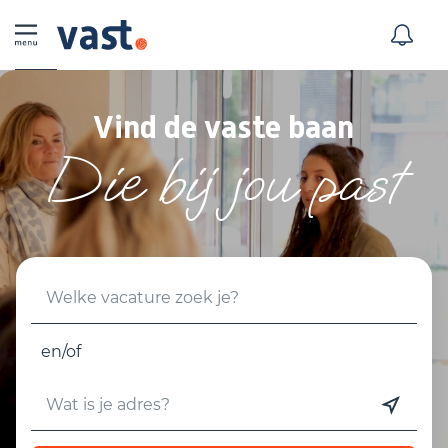
Vind de vaste baan
Die bij jou past
en/of