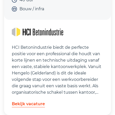
Bouw / infra
HCI Betonindustrie biedt de perfecte
positie voor een professional die houdt van
korte lijnen en technische uitdaging vanaf
een vaste, stabiele kantoorwerkplek. Vanuit
Hengelo (Gelderland) is dit de ideale
volgende stap voor een werkvoorbereider
die graag vanuit een vaste basis werkt. Als
organisatorische schakel tussen kantoor,
fabriek en klant is geen dag hetzelfde en is
Bekijk vacature
het resultaat van het werk direct zichtbaar.