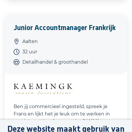
Junior Accountmanager Frankrijk
Aalten
32 uur
Detailhandel & groothandel
Ben jij commercieel ingesteld, spreek je
Frans en lijkt het je leuk om te werken in
een internationale omgeving? Wil jij
Deze website maakt gebruik van
verantwoordelijk zijn voor je eigen