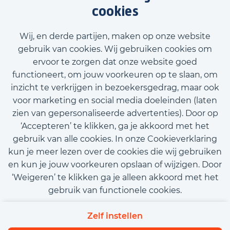
klantenportefeuille en regelmatig afreizen
cookies
naar Frankrijk voor klantbezoeken en
beurzen? Dan is deze vacature van Junior
Wij, en derde partijen, maken op onze website
Accountmanager Frankrijk bij Kaemingk
gebruik van cookies. Wij gebruiken cookies om
iets voor jou!
ervoor te zorgen dat onze website goed
Bekijk vacature
functioneert, om jouw voorkeuren op te slaan, om
inzicht te verkrijgen in bezoekersgedrag, maar ook
voor marketing en social media doeleinden (laten
zien van gepersonaliseerde advertenties). Door op
‘Accepteren’ te klikken, ga je akkoord met het
Call-to-action bij meer vacatures
gebruik van alle cookies. In onze Cookieverklaring
kun je meer lezen over de cookies die wij gebruiken
en kun je jouw voorkeuren opslaan of wijzigen. Door
‘Weigeren’ te klikken ga je alleen akkoord met het
gebruik van functionele cookies.
Contact
Privacy
Cookies
Zelf instellen
Beleidsverklaring informatiebeveiliging