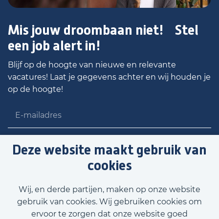
Mis jouw droombaan niet! Stel
een job alert in!
Blijf op de hoogte van nieuwe en relevante
vacatures! Laat je gegevens achter en wij houden je
op de hoogte!
Deze website maakt gebruik van
Stel job alert in
cookies
Wij, en derde partijen, maken op onze website
gebruik van cookies. Wij gebruiken cookies om
ervoor te zorgen dat onze website goed