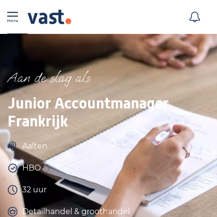
Aan de slag als
Junior Accountmanager
Frankrijk
Aalten
HBO
32 uur
Detailhandel & groothandel