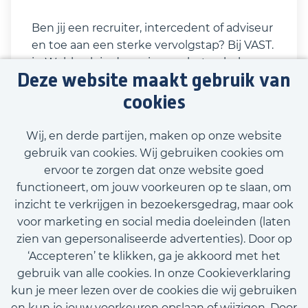
Ben jij een recruiter, intercedent of adviseur
en toe aan een sterke vervolgstap? Bij VAST.
in Wehl pak je de regie over het gehele
Deze website maakt gebruik van
proces van de eerste klantvraag tot de
definitieve plaatsing. Je acteert op zowel
cookies
strategisch als operationeel niveau: als
volwaardig gesprekspartner op het gebied
Wij, en derde partijen, maken op onze website
van recruitment en sourcing adviseer je
gebruik van cookies. Wij gebruiken cookies om
ondernemers en stuur je de operationele
ervoor te zorgen dat onze website goed
Bekijk vacature
uitvoering van je eigen projecten aan. Hier
functioneert, om jouw voorkeuren op te slaan, om
combineer je de nuchterheid van een
inzicht te verkrijgen in bezoekersgedrag, maar ook
hecht team van 6 collega’s met de
voor marketing en social media doeleinden (laten
slagkracht van 13 gespecialiseerde HR-
zien van gepersonaliseerde advertenties). Door op
merken binnen Flexfamily.
‘Accepteren’ te klikken, ga je akkoord met het
Call-to-action bij meer vacatures
gebruik van alle cookies. In onze Cookieverklaring
kun je meer lezen over de cookies die wij gebruiken
en kun je jouw voorkeuren opslaan of wijzigen. Door