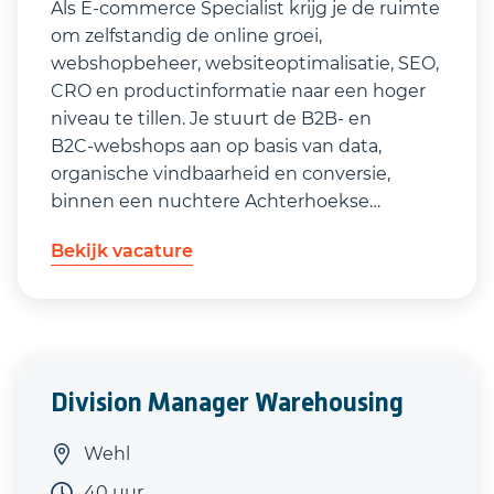
Als E‑commerce Specialist krijg je de ruimte
om zelfstandig de online groei,
webshopbeheer, websiteoptimalisatie, SEO,
CRO en productinformatie naar een hoger
niveau te tillen. Je stuurt de B2B‑ en
B2C‑webshops aan op basis van data,
organische vindbaarheid en conversie,
binnen een nuchtere Achterhoekse
organisatie met korte lijnen én de stevige
Bekijk vacature
basis van een landelijke marktleider achter
je.
Division Manager Warehousing
Wehl
40 uur